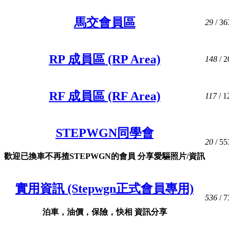
馬交會員區
29
/ 36
RP 成員區 (RP Area)
148
/ 2
RF 成員區 (RF Area)
117
/ 1
STEPWGN同學會
20
/ 55
歡迎已換車不再揸STEPWGN的會員 分享愛驅照片/資訊
實用資訊 (Stepwgn正式會員專用)
536
/ 7
泊車，油價，保險，快相 資訊分享