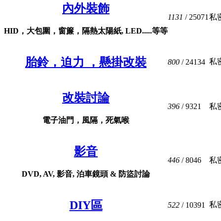
內外裝飾
1131
/ 25071
私
HID，大包圍，窗簾，隔熱太陽紙, LED.....等等
胎鈴，迫力 ，懸掛改裝
私
800
/ 24134
改裝討論
396
/ 9321
私
電子油門，風隔，死氣喉
影音
446
/ 8046
私
DVD, AV, 影音, 泊車鏡頭 & 防盜討論
DIY區
私
522
/ 10391