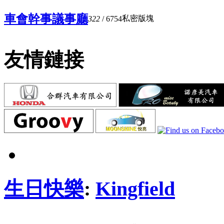
車會幹事議事廳
私密版塊
322
/ 6754
友情鏈接
生日快樂
:
Kingfield