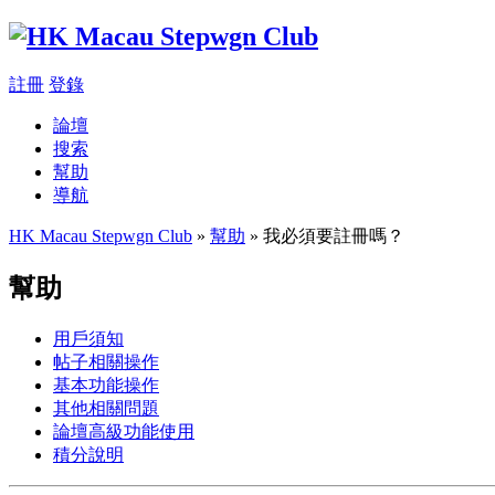
註冊
登錄
論壇
搜索
幫助
導航
HK Macau Stepwgn Club
»
幫助
» 我必須要註冊嗎？
幫助
用戶須知
帖子相關操作
基本功能操作
其他相關問題
論壇高級功能使用
積分說明