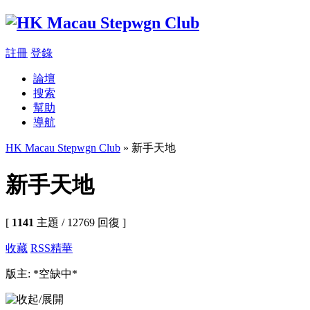
註冊
登錄
論壇
搜索
幫助
導航
HK Macau Stepwgn Club
» 新手天地
新手天地
[
1141
主題 / 12769 回復 ]
收藏
RSS
精華
版主: *空缺中*