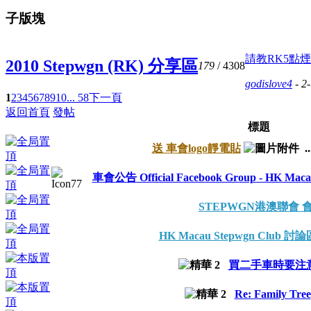
子版塊
請教RK5點煙
2010 Stepwgn (RK) 分享區
179
/ 4308
godislove4
- 2
1
2
3
4
5
6
7
8
9
10
... 58
下一頁
返回首頁
發帖
標題
送 車會logo靜電貼
..
車會公告 Official Facebook Group - HK Macau 
STEPWGN港澳聯會 
HK Macau Stepwgn Club 
買二手車時要注
Re: Family Tree