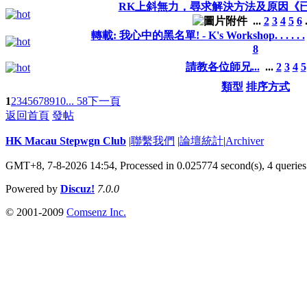
RK上斜無力，尋求解決方法及原因《
...
2
3
4
5
6
轉載: 我心中的黑名單! - K's Workshop. . . . . .
8
請教各位師兄...
...
2
3
4
5
類型
排序方式
1
2
3
4
5
6
7
8
9
10
... 58
下一頁
返回首頁
發帖
HK Macau Stepwgn Club
|
聯繫我們
|
論壇統計
|
Archiver
GMT+8, 7-8-2026 14:54,
Processed in 0.025774 second(s), 4 queries
Powered by
Discuz!
7.0.0
© 2001-2009
Comsenz Inc.