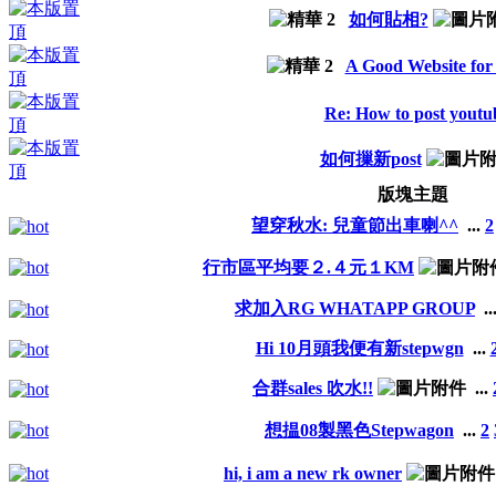
如何貼相?
A Good Website for
Re: How to post youtu
如何摷新post
版塊主題
望穿秋水: 兒童節出車喇^^
...
2
行市區平均要２.４元１KM
求加入RG WHATAPP GROUP
..
Hi 10月頭我便有新stepwgn
...
合群sales 吹水!!
...
想揾08製黑色Stepwagon
...
2
hi, i am a new rk owner