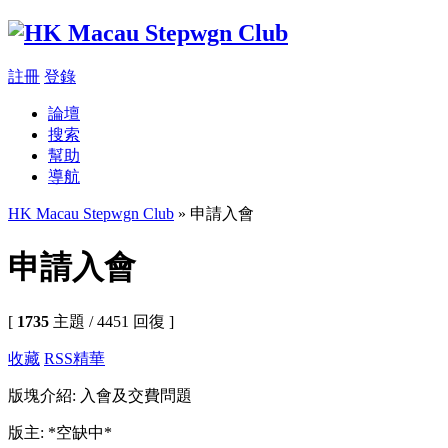
註冊
登錄
論壇
搜索
幫助
導航
HK Macau Stepwgn Club
» 申請入會
申請入會
[
1735
主題 / 4451 回復 ]
收藏
RSS
精華
版塊介紹: 入會及交費問題
版主: *空缺中*