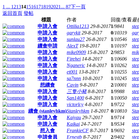
1 ...
12
13
14
15
16
17
18
19
20
21
... 87
下一頁
返回首頁
發帖
標題
作者
回復/查看
最
申請入會
Ottilia1213
29-8-2017
1
/
9841
ste
申請入會
garykit
29-8-2017
0
/
10319
gar
申請入會
sunlau27
26-8-2017
1
/
10546
ste
續會申請
AlexT
19-8-2017
1
/
10197
ste
申請入會
mike0909
15-8-2017
2
/
9853
mi
申請入會
Firehei
14-8-2017
1
/
10606
ste
申請入會
Nganeric
14-8-2017
1
/
10262
ste
申請入會
et001
13-8-2017
1
/
10255
ste
申請入會
sa7nnn
10-8-2017
1
/
10245
ste
想續會
Cavin
9-8-2017
2
/
10001
ste
申請入會
三隻小豬
8-8-2017
1
/
9988
ste
申請入會
San1400
6-8-2017
1
/
10050
ste
申請入會
victorlcy
4-8-2017
1
/
9722
ste
續會 (stanleyhkm)
Stanleyhkm
1-8-2017
0
/
10810
Sta
申請入會
Kaiyau
29-7-2017
1
/
9714
ste
申請入會
Kaikai
24-7-2017
1
/
9534
ste
想入會
FrankieCF
8-7-2017
1
/
9692
ste
申請會員
Ernestb
8-7-2017
2
/
9402
ste