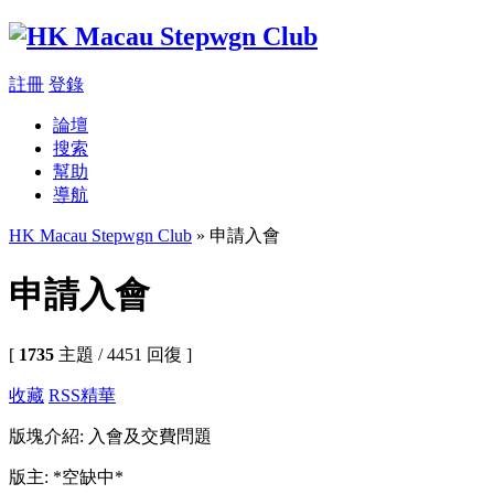
註冊
登錄
論壇
搜索
幫助
導航
HK Macau Stepwgn Club
» 申請入會
申請入會
[
1735
主題 / 4451 回復 ]
收藏
RSS
精華
版塊介紹: 入會及交費問題
版主: *空缺中*