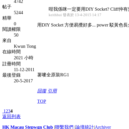
4742
帖子
咁我係咪一定要用DIY Socket? Cliff
5244
keithhui 發表於 13-4-2015 14:17
精華
0
用DIY Socket 方便易攪好多... power 
閱讀權限
50
來自
Kwun Tong
在線時間
2021 小時
註冊時間
11-12-2011
薯嘜全原裝RG1
最後登錄
20-5-2017
回復
引用
TOP
1
2
3
4
返回列表
HK Macau Stepwgn Club
|
聯繫我們
|
論壇統計
|
Archiver