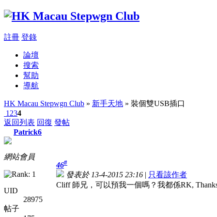
註冊
登錄
論壇
搜索
幫助
導航
HK Macau Stepwgn Club
»
新手天地
» 裝個雙USB插口
1
2
3
4
返回列表
回復
發帖
Patrick6
網站會員
#
46
發表於 13-4-2015 23:16
|
只看該作者
Cliff 師兄，可以預我一個嗎？我都係RK, Thanks
UID
28975
帖子