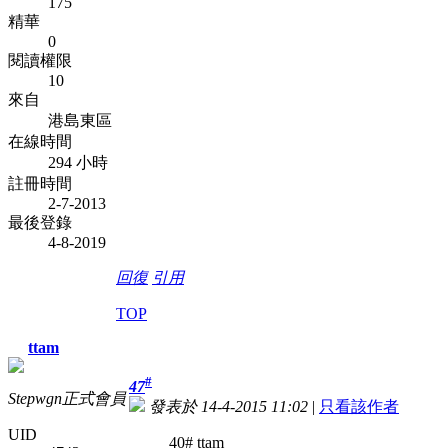
175
精華
0
閱讀權限
10
來自
港島東區
在線時間
294 小時
註冊時間
2-7-2013
最後登錄
4-8-2019
回復
引用
TOP
ttam
#
47
Stepwgn正式會員
發表於 14-4-2015 11:02
|
只看該作者
UID
40# ttam