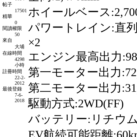
帖子
ホイールベース:2,70
17501
精華
0
パワートレイン:直列4気
閱讀權限
50
×2
來自
大埔
エンジン最高出力:98ps
在線時間
4298
小時
第一モーター出力:72ps
註冊時間
22-2-
2012
第二モーター出力:31ps
最後登錄
7-6-
駆動方式:2WD(FF)
2018
バッテリー:リチウムイ
EV航続可能距離:60