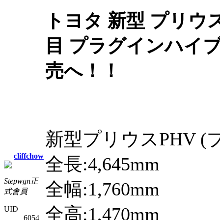
トヨタ 新型 プリウ
目 プラグインハイブリ
売へ！！
新型プリウスPHV (
cliffchow
全長:4,645mm
Stepwgn正
全幅:1,760mm
式會員
全高:1,470mm
UID
6054