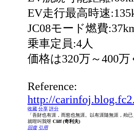
EV走行最高時速:135k
JC08モード燃費:37
乗車定員:4人
価格は320万～40
Reference:
http://carinfoj.blog.f
收藏
分享
評分
「吾財也有涯，而慾也無涯。以有涯隨無涯，殆已
就咁叫我呀
Cliff (奇利夫)
回復
引用