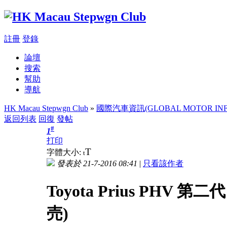
註冊
登錄
論壇
搜索
幫助
導航
HK Macau Stepwgn Club
»
國際汽車資訊(GLOBAL MOTOR INF
返回列表
回復
發帖
#
1
打印
T
字體大小:
t
發表於 21-7-2016 08:41
|
只看該作者
Toyota Prius PHV 第二代
売)