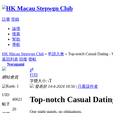
註冊
登錄
論壇
搜索
幫助
導航
HK Macau Stepwgn Club
»
申請入會
» Top-notch Сasual Dating - 
返回列表
回復
發帖
Noragami
#
1
打印
網站會員
T
字體大小:
t
發表於 14-4-2024 18:56
|
只看該作者
UID
Top-notch Сasual Datin
40621
帖子
20
One night stands, no obligations.