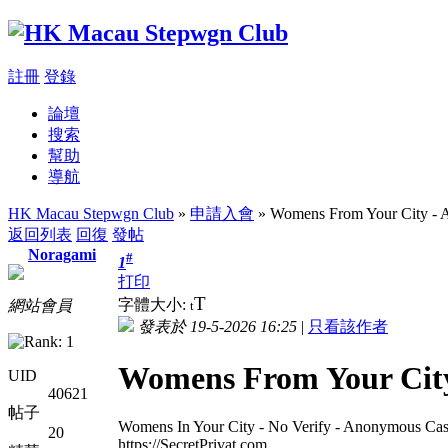
註冊
登錄
論壇
搜索
幫助
導航
HK Macau Stepwgn Club
»
申請入會
» Womens From Your City - A
返回列表
回復
發帖
Noragami
#
1
打印
T
字體大小:
網站會員
t
發表於 19-5-2026 16:25
|
只看該作者
Womens From Your City
UID
40621
帖子
Womens In Your City - No Verify - Anonymous Cas
20
https://SecretPrivat.com