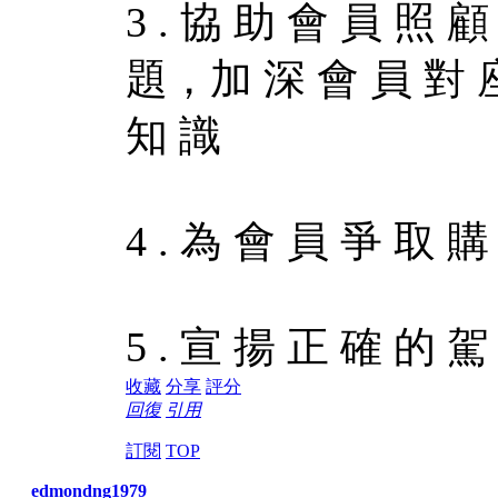
3 . 協 助 會 員 照 
題，加 深 會 員 對 座
知 識
4 . 為 會 員 爭 取 
5 . 宣 揚 正 確 的 
收藏
分享
評分
回復
引用
訂閱
TOP
edmondng1979