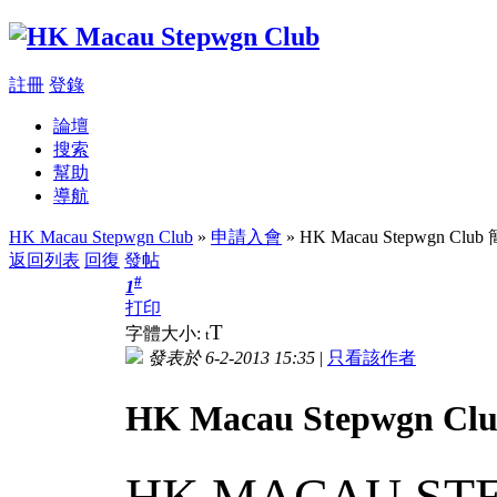
註冊
登錄
論壇
搜索
幫助
導航
HK Macau Stepwgn Club
»
申請入會
» HK Macau Stepwgn Cl
返回列表
回復
發帖
#
1
打印
T
字體大小:
t
發表於 6-2-2013 15:35
|
只看該作者
HK Macau Stepwgn 
HK MACAU ST