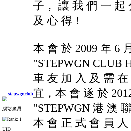
子， 讓 我 們 一 起 
及 心 得！
本 會 於 2009 年 6
"STEPWGN CLUB
車 友 加 入 及 需 在
宜，本 會 遂 於 201
stepwgnclub
"STEPWGN 港 澳 聯
網站會員
本 會 正 式 會 員 人
UID