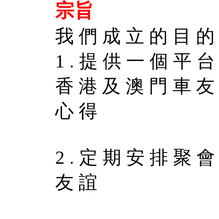
宗旨
我 們 成 立 的 目 的
1 . 提 供 一 個 平 
香 港 及 澳 門 車 友
心 得
2 . 定 期 安 排 聚
友 誼