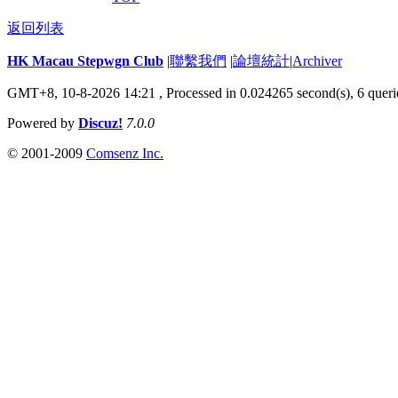
返回列表
HK Macau Stepwgn Club
|
聯繫我們
|
論壇統計
|
Archiver
GMT+8, 10-8-2026 14:21 ,
Processed in 0.024265 second(s), 6 queri
Powered by
Discuz!
7.0.0
© 2001-2009
Comsenz Inc.