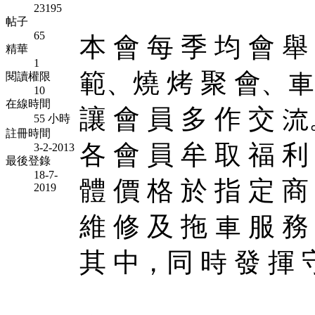
23195
帖子
65
本 會 每 季 均 會 舉
精華
1
範、燒 烤 聚 會、車
閱讀權限
10
在線時間
讓 會 員 多 作 交 流
55 小時
註冊時間
各 會 員 牟 取 福 
3-2-2013
最後登錄
18-7-
體 價 格 於 指 定 商
2019
維 修 及 拖 車 服 務
其 中，同 時 發 揮 