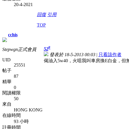
20-4-2021
回復
引用
TOP
cchis
#
52
Stepwgn正式會員
發表於 18-5-2013 00:03
|
只看該作者
UID
偈油入5w40，火咀我叫車房換E白金，但無問ba
25551
帖子
87
精華
0
閱讀權限
50
來自
HONG KONG
在線時間
93 小時
註冊時間