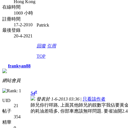
Hong Kong
在線時間
1069 小時
註冊時間
17-2-2010
Patrick
最後登錄
20-4-2021
回復
引用
TOP
frankyan88
網站會員
#
54
發表於 1-6-2013 03:36
|
只看該作者
UID
師兄你行咩路, 上面其他師兄的靚數字我佔要黃金右腳
21
帖子
的耗油差唔多, 你部車應該無咩問題. 要省油開2.
354
精華
0