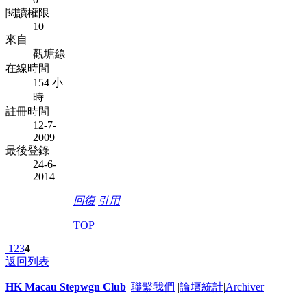
閱讀權限
10
來自
觀塘線
在線時間
154 小
時
註冊時間
12-7-
2009
最後登錄
24-6-
2014
回復
引用
TOP
1
2
3
4
返回列表
HK Macau Stepwgn Club
|
聯繫我們
|
論壇統計
|
Archiver