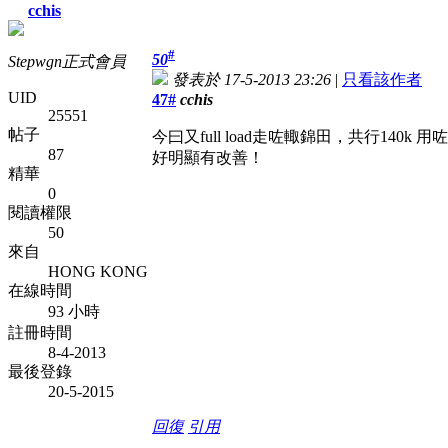
cchis
#
50
Stepwgn正式會員
發表於 17-5-2013 23:26
|
只看該作者
UID
47#
cchis
25551
帖子
今曰又full load走咗輙錦田，共行140k 用
87
好明顯有改善！
精華
0
閱讀權限
50
來自
HONG KONG
在線時間
93 小時
註冊時間
8-4-2013
最後登錄
20-5-2015
回復
引用