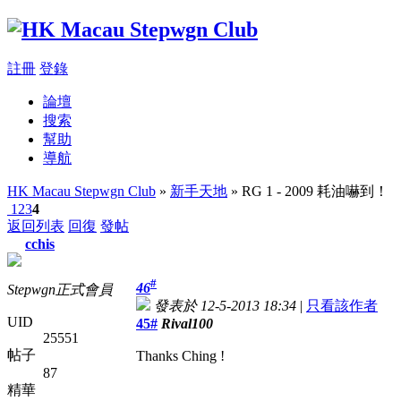
註冊
登錄
論壇
搜索
幫助
導航
HK Macau Stepwgn Club
»
新手天地
» RG 1 - 2009 耗油嚇到！
1
2
3
4
返回列表
回復
發帖
cchis
#
46
Stepwgn正式會員
發表於 12-5-2013 18:34
|
只看該作者
UID
45#
Rival100
25551
帖子
Thanks Ching !
87
精華