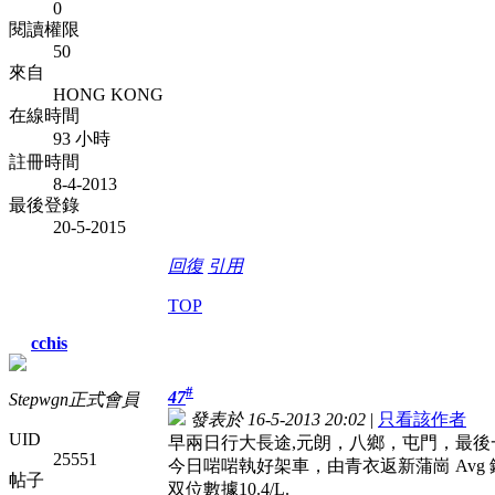
0
閱讀權限
50
來自
HONG KONG
在線時間
93 小時
註冊時間
8-4-2013
最後登錄
20-5-2015
回復
引用
TOP
cchis
#
47
Stepwgn正式會員
發表於 16-5-2013 20:02
|
只看該作者
UID
早兩日行大長途,元朗，八鄉，屯門，最後一缸油
25551
今日啱啱執好架車，由青衣返新蒲崗 Avg
帖子
双位數據10.4/L.