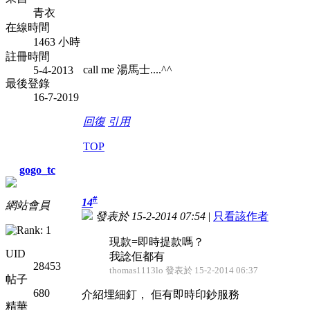
青衣
在線時間
1463 小時
註冊時間
call me 湯馬士....^^
5-4-2013
最後登錄
16-7-2019
回復
引用
TOP
gogo_tc
#
14
網站會員
發表於 15-2-2014 07:54
|
只看該作者
現款=即時提款嗎？
UID
我諗佢都有
28453
thomas1113lo 發表於 15-2-2014 06:37
帖子
680
介紹埋細釘， 佢有即時印鈔服務
精華