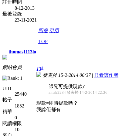
註冊時間
8-12-2013
最後登錄
23-11-2021
回復
引用
TOP
thomas1113lo
網站會員
#
13
發表於 15-2-2014 06:37
|
只看該作者
師兄可提供現款?
UID
amak2234 發表於 14-2-2014 22:26
25440
帖子
現款=即時提款嗎？
1852
我諗佢都有
精華
0
閱讀權限
10
來自