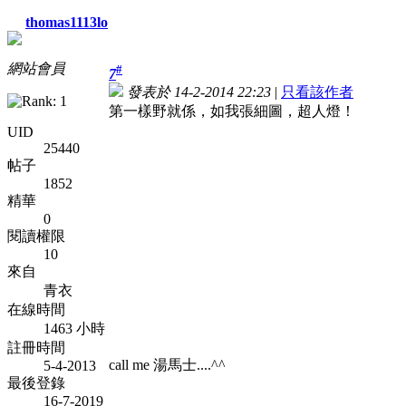
thomas1113lo
網站會員
#
7
發表於 14-2-2014 22:23
|
只看該作者
第一樣野就係，如我張細圖，超人燈！
UID
25440
帖子
1852
精華
0
閱讀權限
10
來自
青衣
在線時間
1463 小時
註冊時間
call me 湯馬士....^^
5-4-2013
最後登錄
16-7-2019