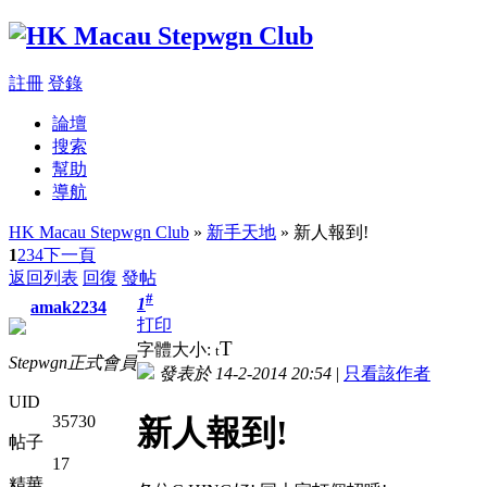
註冊
登錄
論壇
搜索
幫助
導航
HK Macau Stepwgn Club
»
新手天地
» 新人報到!
1
2
3
4
下一頁
返回列表
回復
發帖
#
1
amak2234
打印
T
字體大小:
t
Stepwgn正式會員
發表於 14-2-2014 20:54
|
只看該作者
UID
35730
新人報到!
帖子
17
精華