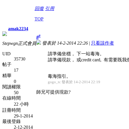
回復
引用
TOP
amak2234
#
8
發表於 14-2-2014 22:26
|
只看該作者
Stepwgn正式會員
UID
請準備坐穩， 下一站毒海。
35730
請準備現款， 或credit card, 有需
帖子
17
精華
毒海指引。
0
gogo_tc 發表於 14-2-2014 22:19
閱讀權限
師兄可提供現款?
50
在線時間
22 小時
註冊時間
29-1-2014
最後登錄
2-12-2014