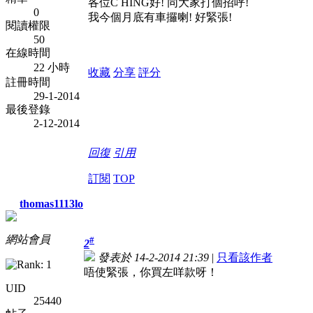
各位C HING好! 同大家打個招呼!
0
我今個月底有車攞喇! 好緊張!
閱讀權限
50
在線時間
22 小時
收藏
分享
評分
註冊時間
29-1-2014
最後登錄
2-12-2014
回復
引用
訂閱
TOP
thomas1113lo
網站會員
#
2
發表於 14-2-2014 21:39
|
只看該作者
唔使緊張，你買左咩款呀！
UID
25440