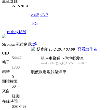
最後登錄
2-12-2014
回復
引用
TOP
carboy1829
#
Stepwgn正式會員
12
發表於 15-2-2014 03:09
|
只看該作者
UID
34442
第時車聚睇下你地嘅愛車！
帖子
amak2234 發表於 15-2-2014 00:23
1730
精華
順便跟進埋我架爛車
0
閱讀權限
50
來自
紅磡
在線時間
608 小時