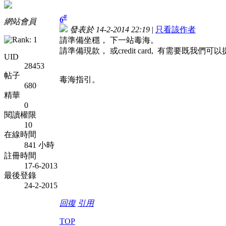
#
6
網站會員
發表於 14-2-2014 22:19
|
只看該作者
請準備坐穩， 下一站毒海。
請準備現款， 或credit card, 有需要既我們
UID
28453
帖子
毒海指引。
680
精華
0
閱讀權限
10
在線時間
841 小時
註冊時間
17-6-2013
最後登錄
24-2-2015
回復
引用
TOP