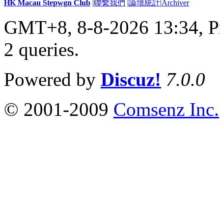
HK Macau Stepwgn Club
|
聯繫我們
|
論壇統計
|
Archiver
GMT+8, 8-8-2026 13:34,
P
2 queries
.
Powered by
Discuz!
7.0.0
© 2001-2009
Comsenz Inc.