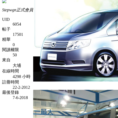
Stepwgn正式會員
UID
6054
帖子
17501
精華
0
閱讀權限
50
來自
大埔
在線時間
4298 小時
註冊時間
22-2-2012
最後登錄
7-6-2018