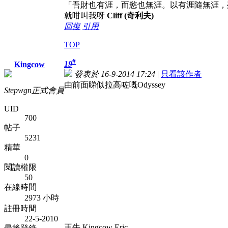
「吾財也有涯，而慾也無涯。以有涯隨無涯，
就咁叫我呀
Cliff (奇利夫)
回復
引用
TOP
#
19
Kingcow
發表於 16-9-2014 17:24
|
只看該作者
由前面睇似拉高咗嘅Odyssey
Stepwgn正式會員
UID
700
帖子
5231
精華
0
閱讀權限
50
在線時間
2973 小時
註冊時間
22-5-2010
王牛 Kingcow Eric