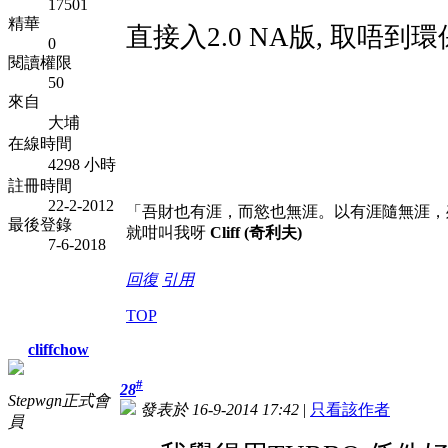
17501
精華
直接入2.0 NA版, 取唔到環
0
閱讀權限
50
來自
大埔
在線時間
4298 小時
註冊時間
22-2-2012
「吾財也有涯，而慾也無涯。以有涯隨無涯，
最後登錄
就咁叫我呀
Cliff (奇利夫)
7-6-2018
回復
引用
TOP
cliffchow
#
28
Stepwgn正式會
發表於 16-9-2014 17:42
|
只看該作者
員