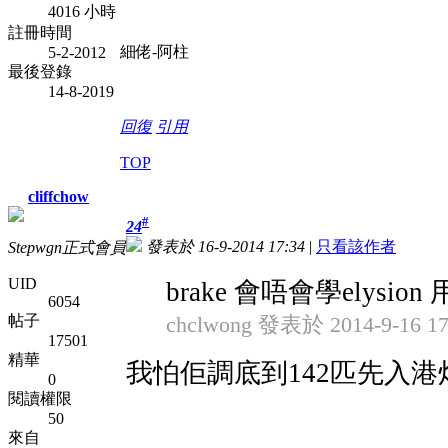
4016 小時
註冊時間
細佬-阿柱
5-2-2012
最後登錄
14-8-2019
回復
引用
TOP
cliffchow
#
24
發表於 16-9-2014 17:34
|
只看該作者
Stepwgn正式會員
UID
brake 會唔會學elysion
6054
帖子
chclwong 發表於 2014-9-16 17
17501
精華
我怕佢調底到142匹先入港炸 
0
閱讀權限
50
來自