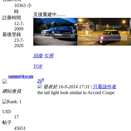
10363 小
時
災後重建中.......
註冊時間
12-7-
2009
最後登錄
23-7-
2020
回復
引用
TOP
sammykwan
#
21
發表於 16-9-2014 17:31
|
只看該作者
網站會員
the tail light look similar to Accord Coupe
UID
17
帖子
45651