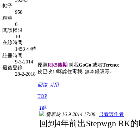
帖子
958
精華
0
閱讀權限
10
在線時間
1453 小時
註冊時間
9-3-2014
原裝
RK5後期
叫我
GoGo
或者
Terence
最後登錄
皮已收!!!咪諗住毒我. 無本錢吸毒.
28-2-2018
回復
引用
TOP
#
18
發表於 16-9-2014 17:08
|
只看該作者
回到4年前出Stepwgn RK的時