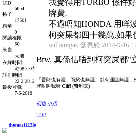
我覺得用TURBO 係件好事
UID
6054
牌費.
帖子
17501
不過唔知HONDA 用咩
精華
0
柯突屎都四十幾萬,如果
閱讀權限
50
williamgas 發表於 2014-9-16 1
來自
大埔
Btw, 真係估唔到柯突屎都
在線時間
4298 小時
註冊時間
「吾財也有涯，而慾也無涯。以有涯隨無涯，
22-2-2012
就咁叫我呀
Cliff (奇利夫)
最後登錄
7-6-2018
回復
引用
TOP
thomas1113lo