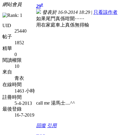
網站會員
#
29
發表於 16-9-2014 18:29
|
只看該作者
如果尾門真係咁開⋯⋯
用在家庭車上真係無得輸
UID
25440
帖子
1852
精華
0
閱讀權限
10
來自
青衣
在線時間
1463 小時
註冊時間
call me 湯馬士....^^
5-4-2013
最後登錄
16-7-2019
回復
引用