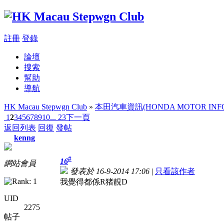
註冊
登錄
論壇
搜索
幫助
導航
HK Macau Stepwgn Club
»
本田汽車資訊(HONDA MOTOR INFO
1
2
3
4
5
6
7
8
9
10
... 23
下一頁
返回列表
回復
發帖
kenng
#
16
網站會員
發表於 16-9-2014 17:06
|
只看該作者
我覺得都係R猪靚D
UID
2275
帖子