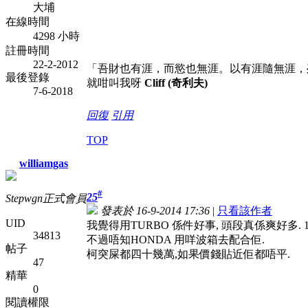
大埔
在線時間
4298 小時
註冊時間
22-2-2012
「吾財也有涯，而慾也無涯。以有涯隨無涯，
最後登錄
就咁叫我呀
Cliff (奇利夫)
7-6-2018
回復
引用
TOP
williamgas
#
25
Stepwgn正式會員
發表於 16-9-2014 17:36
|
只看該作者
UID
我覺得用TURBO 係件好事, 頭段真係爽好多. 1
34813
不過唔知HONDA 用咩波箱去配合佢.
帖子
柯突屎都四十幾萬,如果價錢貼近佢都唔平.
47
精華
0
閱讀權限