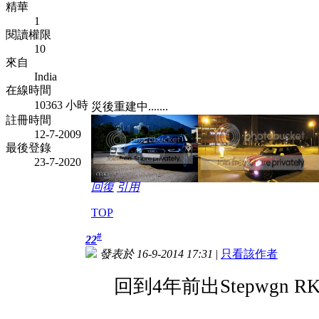
精華
1
閱讀權限
10
來自
India
在線時間
10363 小時
災後重建中.......
註冊時間
12-7-2009
最後登錄
23-7-2020
回復
引用
TOP
#
22
發表於 16-9-2014 17:31
|
只看該作者
回到4年前出Stepwgn RK