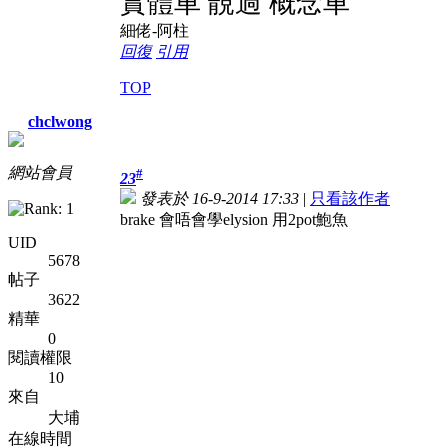
實體車 靚過 概念車
細佬-阿柱
回復
引用
TOP
chclwong
網站會員
#
23
發表於 16-9-2014 17:33
|
只看該作者
brake 會唔會學elysion 用2pot鮑魚
UID
5678
帖子
3622
精華
0
閱讀權限
10
來自
大埔
在線時間