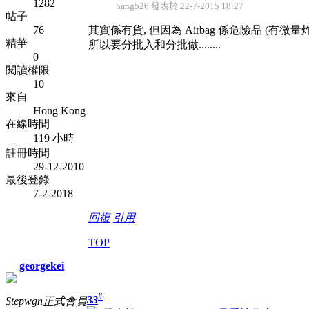
1282
hang526 發表於 22-7-2015 18:27
帖子
76
其實係有貨, 但因為 Airbag 係危險品 (有微量炸
精華
所以要分批入和分批做........
0
閱讀權限
10
來自
Hong Kong
在線時間
119 小時
註冊時間
29-12-2010
最後登錄
7-2-2018
回復
引用
TOP
georgekei
#
33
Stepwgn正式會員