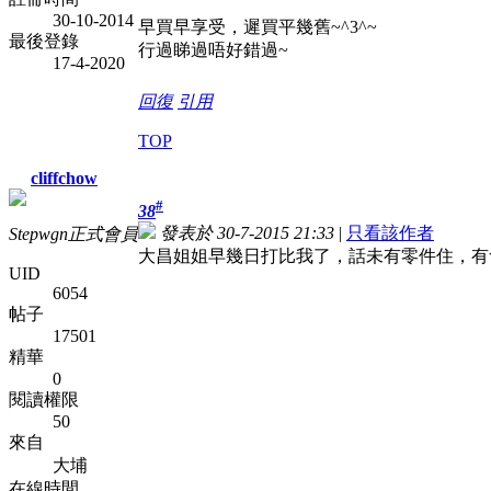
30-10-2014
早買早享受，遲買平幾舊~^3^~
最後登錄
行過睇過唔好錯過~
17-4-2020
回復
引用
TOP
cliffchow
#
38
發表於 30-7-2015 21:33
|
只看該作者
Stepwgn正式會員
大昌姐姐早幾日打比我了，話未有零件住，有
UID
6054
帖子
17501
精華
0
閱讀權限
50
來自
大埔
在線時間