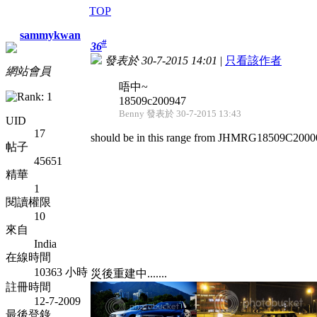
TOP
sammykwan
#
36
發表於 30-7-2015 14:01
|
只看該作者
網站會員
唔中~
18509c200947
Benny 發表於 30-7-2015 13:43
UID
17
should be in this range from JHMRG18509C20
帖子
45651
精華
1
閱讀權限
10
來自
India
在線時間
10363 小時
災後重建中.......
註冊時間
12-7-2009
最後登錄