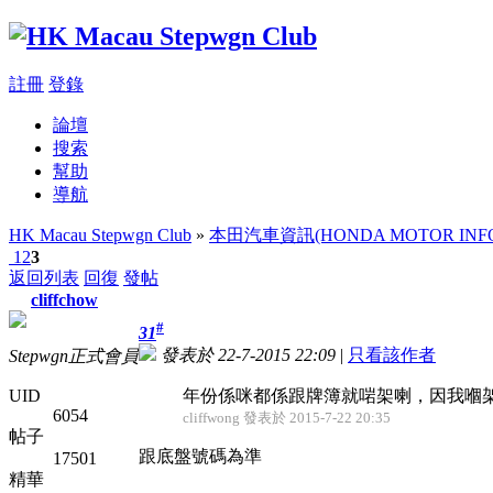
註冊
登錄
論壇
搜索
幫助
導航
HK Macau Stepwgn Club
»
本田汽車資訊(HONDA MOTOR INFO
1
2
3
返回列表
回復
發帖
cliffchow
#
31
發表於 22-7-2015 22:09
|
只看該作者
Stepwgn正式會員
UID
年份係咪都係跟牌簿就啱架喇，因我嗰架08年
6054
cliffwong 發表於 2015-7-22 20:35
帖子
跟底盤號碼為準
17501
精華