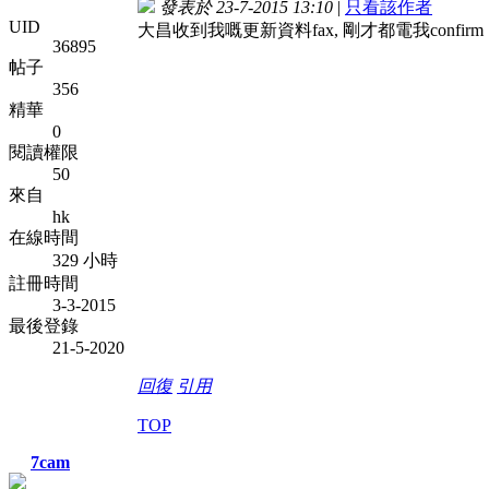
發表於 23-7-2015 13:10
|
只看該作者
UID
大昌收到我嘅更新資料fax, 剛才都電我conf
36895
帖子
356
精華
0
閱讀權限
50
來自
hk
在線時間
329 小時
註冊時間
3-3-2015
最後登錄
21-5-2020
回復
引用
TOP
7cam