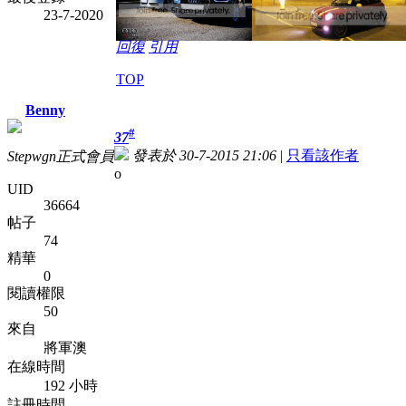
23-7-2020
回復
引用
TOP
Benny
#
37
發表於 30-7-2015 21:06
|
只看該作者
Stepwgn正式會員
o
UID
36664
帖子
74
精華
0
閱讀權限
50
來自
將軍澳
在線時間
192 小時
註冊時間