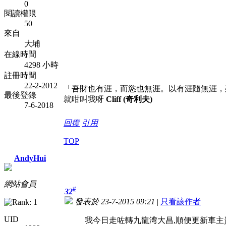
0
閱讀權限
50
來自
大埔
在線時間
4298 小時
註冊時間
22-2-2012
「吾財也有涯，而慾也無涯。以有涯隨無涯，
最後登錄
就咁叫我呀
Cliff (奇利夫)
7-6-2018
回復
引用
TOP
AndyHui
網站會員
#
32
發表於 23-7-2015 09:21
|
只看該作者
UID
我今日走咗轉九龍湾大昌,順便更新車主資