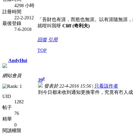
4298 小時
註冊時間
22-2-2012
「吾財也有涯，而慾也無涯。以有涯隨無涯，
最後登錄
就咁叫我呀
Cliff (奇利夫)
7-6-2018
回復
引用
TOP
AndyHui
網站會員
#
39
發表於 22-4-2016 15:56
|
只看該作者
到今日都未收到通知更換零件，究竟有冇人成
UID
1282
帖子
76
精華
0
閱讀權限