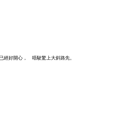
已經好開心
， 唔駛驚上大斜路先
。