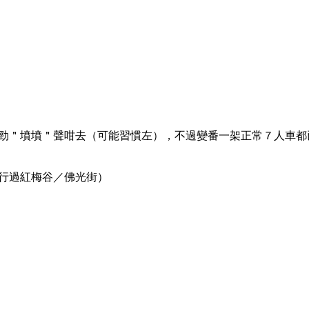
勁＂墳墳＂聲咁去（可能習慣左），不過變番一架正常７人車都
行過紅梅谷／佛光街）