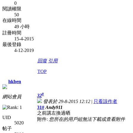
0
閱讀權限
50
在線時間
49 小時
註冊時間
15-4-2015
最後登錄
4-12-2019
回復
引用
TOP
hkben
#
32
網站會員
發表於 29-8-2015 12:12
|
只看該作者
31#
Andy911
之前講左換過晒
UID
附件:
您所在的用戶組無法下載或查看附件
5020
帖子