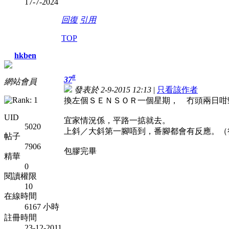
17-7-2024
回復
引用
TOP
hkben
#
37
網站會員
發表於 2-9-2015 12:13
|
只看該作者
換左個ＳＥＮＳＯＲ一個星期， 冇頭兩日咁
UID
宜家情況係，平路一掂就去。
5020
上斜／大斜第一腳唔到，番腳都會有反應。（
帖子
7906
包膠完畢
精華
0
閱讀權限
10
在線時間
6167 小時
註冊時間
23-12-2011