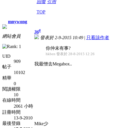
回復
引用
TOP
mnywong
#
36
網站會員
發表於 2-9-2015 10:49
|
只看該作者
你仲未有事?
hkben 發表於 28-8-2015 12:26
UID
909
我最憎去Megabox..
帖子
10102
精華
0
閱讀權限
10
在線時間
2061 小時
註冊時間
13-9-2010
最後登錄
Mike少