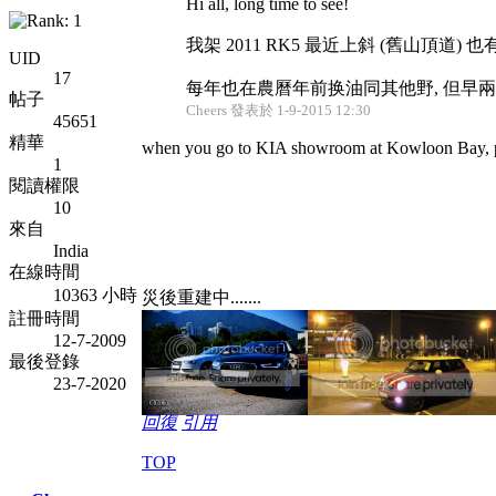
Hi all, long time to see!
我架 2011 RK5 最近上斜 (舊山頂道
UID
17
每年也在農曆年前换油同其他野, 但早兩日提
帖子
Cheers 發表於 1-9-2015 12:30
45651
精華
when you go to KIA showroom at Kowloon Bay, plea
1
閱讀權限
10
來自
India
在線時間
10363 小時
災後重建中.......
註冊時間
12-7-2009
最後登錄
23-7-2020
回復
引用
TOP