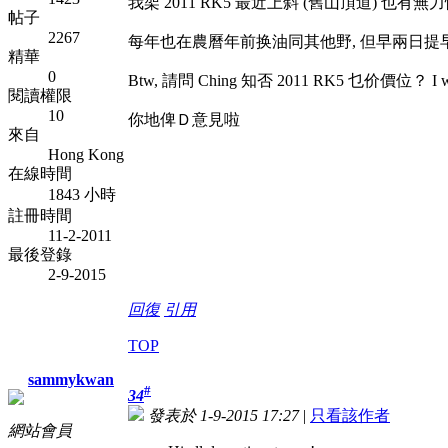
我架 2011 RK5 最近上斜 (舊山頂道) 也
帖子
2267
每年也在農曆年前换油同其他野, 但早兩日提早換
精華
0
Btw, 請問 Ching 知否 2011 RK5 乜价價位？ I want t
閱讀權限
10
你地俾Ｄ意見啦
來自
Hong Kong
在線時間
1843 小時
註冊時間
11-2-2011
最後登錄
2-9-2015
回復
引用
TOP
sammykwan
#
34
發表於 1-9-2015 17:27
|
只看該作者
網站會員