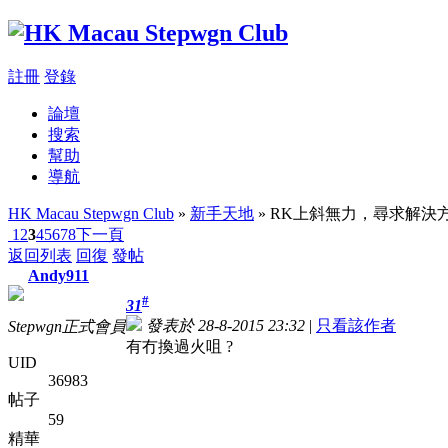
註冊
登錄
論壇
搜索
幫助
導航
HK Macau Stepwgn Club
»
新手天地
» RK上斜無力，尋求解
1
2
3
4
5
6
7
8
下一頁
返回列表
回復
發帖
Andy911
#
31
發表於 28-8-2015 23:32
|
只看該作者
Stepwgn正式會員
有冇換過火咀 ?
UID
36983
帖子
59
精華