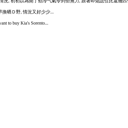
有無力情況, 初初以為開了勁冷气氣令到佢無力, 跟著即熄諗住比返幾匹佢,
晒Ｄ野, 情況又好少少...
o buy Kia's Sorento...