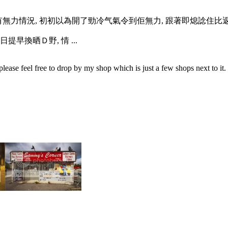
) 也有無力情況, 初初以為開了勁冷气氣令到佢無力, 跟著即熄諗住比返幾
早換晒Ｄ野, 情 ...
se feel free to drop by my shop which is just a few shops next to it.