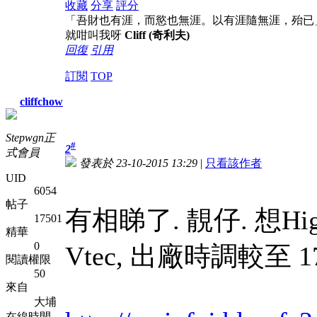
收藏
分享
評分
「吾財也有涯，而慾也無涯。以有涯隨無涯，殆已
就咁叫我呀
Cliff (奇利夫)
回復
引用
訂閱
TOP
cliffchow
Stepwgn正
#
2
式會員
發表於 23-10-2015 13:29
|
只看該作者
UID
6054
帖子
有相睇了. 靚仔. 想High
17501
精華
0
Vtec, 出廠時調較至 17
閱讀權限
50
來自
大埔
在線時間