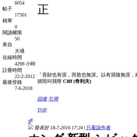
6054
正
帖子
17501
精華
0
閱讀權限
50
來自
大埔
在線時間
4298 小時
註冊時間
「吾財也有涯，而慾也無涯。以有涯隨無涯，
22-2-2012
就咁叫我呀
Cliff (奇利夫)
最後登錄
7-6-2018
回復
引用
TOP
#
5
發表於 18-7-2016 17:24
|
只看該作者