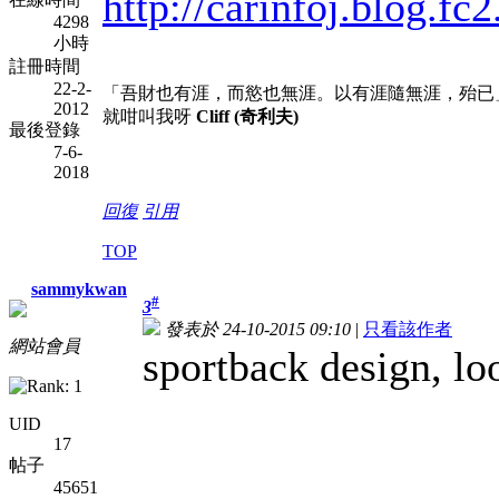
http://carinfoj.blog.f
4298
小時
註冊時間
22-2-
「吾財也有涯，而慾也無涯。以有涯隨無涯，殆已
2012
就咁叫我呀
Cliff (奇利夫)
最後登錄
7-6-
2018
回復
引用
TOP
sammykwan
#
3
發表於 24-10-2015 09:10
|
只看該作者
網站會員
sportback design, lo
UID
17
帖子
45651