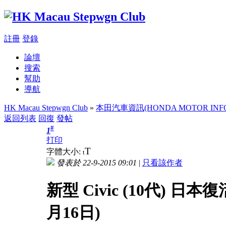
註冊
登錄
論壇
搜索
幫助
導航
HK Macau Stepwgn Club
»
本田汽車資訊(HONDA MOTOR INFO
返回列表
回復
發帖
#
1
打印
T
字體大小:
t
發表於 22-9-2015 09:01
|
只看該作者
新型 Civic (10代) 日本復活 
月16日)