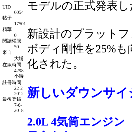
モデルの正式発表し
UID
6054
帖子
17501
精華
新設計のプラットフ
0
閱讀權限
ボディ剛性を25%も
50
來自
大埔
化された。
在線時間
4298
小時
註冊時間
22-2-
新しいダウンサイ
2012
最後登錄
7-6-
2018
2.0L 4気筒エンジン