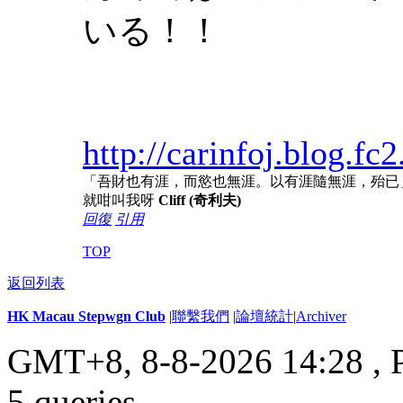
いる！！
http://carinfoj.blog.f
「吾財也有涯，而慾也無涯。以有涯隨無涯，殆已
就咁叫我呀
Cliff (奇利夫)
回復
引用
TOP
返回列表
HK Macau Stepwgn Club
|
聯繫我們
|
論壇統計
|
Archiver
GMT+8, 8-8-2026 14:28 ,
5 queries
.