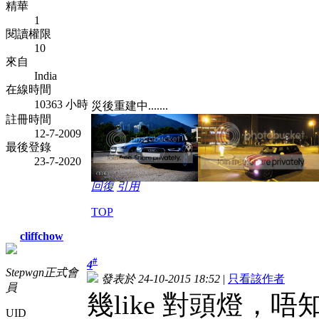
精華
1
閱讀權限
10
來自
India
在線時間
10363 小時
災後重建中.......
註冊時間
12-7-2009
最後登錄
23-7-2020
回復
引用
TOP
cliffchow
#
4
Stepwgn正式會
發表於 24-10-2015 18:52
|
只看該作者
員
幾like 對頭燈
UID