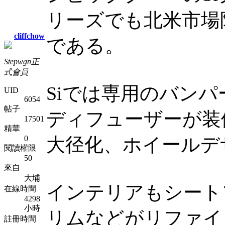
リーズでも北米市場
cliffchow
である。
Stepwgn正
式會員
Siでは専用のバン
UID
6054
帖子
ディフューザーが装
17501
精華
0
大径化、ホイールデ
閱讀權限
50
來自
大埔
インテリアもシート
在線時間
4298
小時
リムなどがリファイ
註冊時間