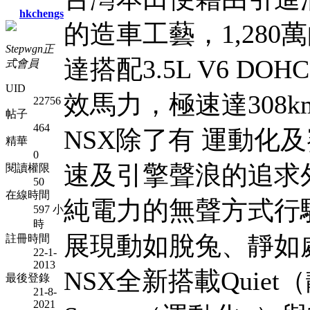
hkchengs
的造車工藝，1,28
Stepwgn正
達搭配3.5L V6 D
式會員
UID
效馬力，極速達308k
22756
帖子
464
NSX除了有 運動化
精華
0
速及引擎聲浪的追求
閱讀權限
50
在線時間
純電力的無聲方式行
597 小
時
展現動如脫兔、靜如
註冊時間
22-1-
2013
NSX全新搭載Quiet
最後登錄
21-8-
2021