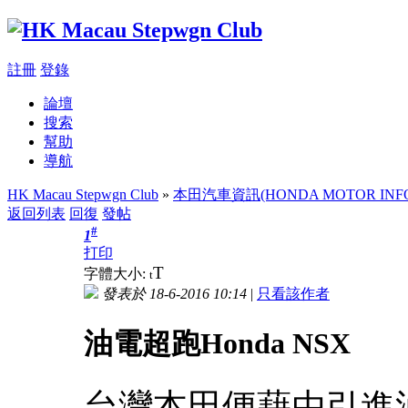
註冊
登錄
論壇
搜索
幫助
導航
HK Macau Stepwgn Club
»
本田汽車資訊(HONDA MOTOR INFO
返回列表
回復
發帖
#
1
打印
T
字體大小:
t
發表於 18-6-2016 10:14
|
只看該作者
油電超跑Honda NSX
台灣本田便藉由引進油電