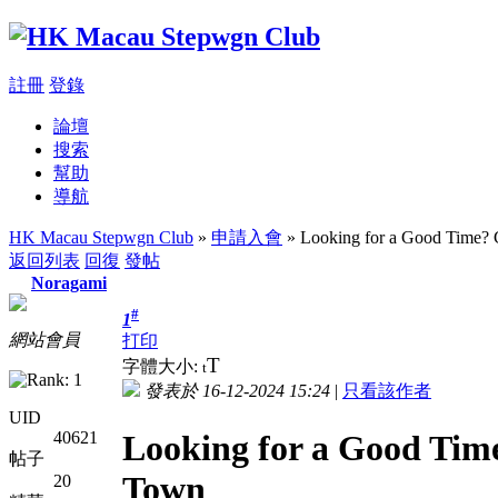
註冊
登錄
論壇
搜索
幫助
導航
HK Macau Stepwgn Club
»
申請入會
» Looking for a Good Time? 
返回列表
回復
發帖
Noragami
#
1
網站會員
打印
T
字體大小:
t
發表於 16-12-2024 15:24
|
只看該作者
UID
Looking for a Good Time
40621
帖子
Town
20